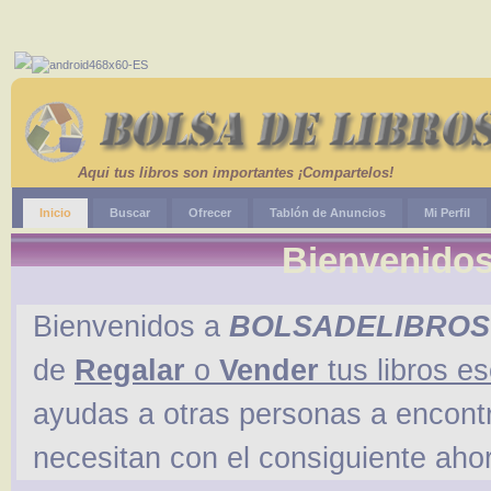
Aqui tus libros son importantes ¡Compartelos!
Inicio
Buscar
Ofrecer
Tablón de Anuncios
Mi Perfil
Bienvenidos
Bienvenidos a
BOLSADELIBROS
de
Regalar
o
Vender
tus libros e
ayudas a otras personas a encontra
necesitan con el consiguiente aho